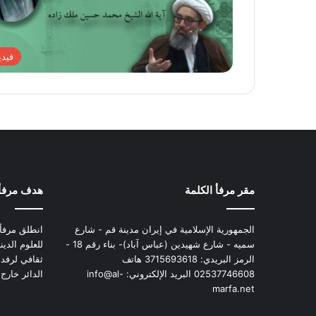
فيدي
مقر مرفأ الكلمة
هدف مرفأ 
الجمهورية الإسلامية في إيران مدينة قم - شارع
انطلق مرفأ 
سميه - شارع شهيدين (عباس آباد)- بناء رقم 18 -
للعلوم الدي
الرمز البريدي: 3715693618 هاتف
ثقافي لرفد 
02537746608 البريد الإلكتروني: info@al-
الدائر خارج
marfa.net