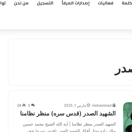
كلمة
فعاليات
إصدارات المرفأ
التسجيل
من نحن
توا
صدر
mohammad
مارس 1, 2025
0
28
الشهيد الصدر (قدس سره) منظر نظامنا
الشهيد الصدر منظر نظامنا | آية الله الشيخ محمد حسين
ملك زاده تمثل أفكار الشهيد الصدر (قدس سره) حجر