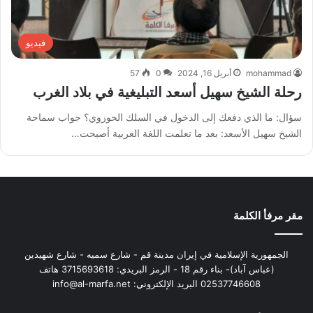
فيديو
mohammad
أبريل 16, 2024
0
57
رحلة الشيخ سهيل أسعد التبليغية في بلاد الغرب
سؤال: ما الذي دفعك إلى الدخول في السلك الحوزوي؟ جواب سماحة
الشيخ سهيل الأسعد: بعد ما تعلمت اللغة العربية أصبحت…
مقر مرفأ الكلمة
الجمهورية الإسلامية في إيران مدينة قم - شارع سميه - شارع شهيدين
(عباس آباد)- بناء رقم 18 - الرمز البريدي: 3715693618 هاتف
02537746608 البريد الإلكتروني: info@al-marfa.net