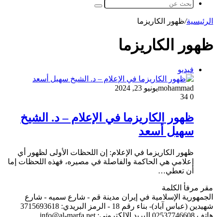
المظلم
بحث
عن
الرئيسية
/
ظهور الكاريزما
ظهور الكاريزما
فيديو
mohammad
يونيو 23, 2024
34
0
ظهور الكاريزما في الإعلام – د. الشيخ
سهيل أسعد
ظهور الكاريزما في الإعلام: إن اللحظات الأولى لظهور أي
إعلامي هي الحاكمة والفاصلة في مصيره، فهذه اللحظات إما
أن تعطي…
مقر مرفأ الكلمة
الجمهورية الإسلامية في إيران مدينة قم - شارع سميه - شارع
شهيدين (عباس آباد)- بناء رقم 18 - الرمز البريدي: 3715693618
هاتف 02537746608 البريد الإلكتروني: info@al-marfa.net