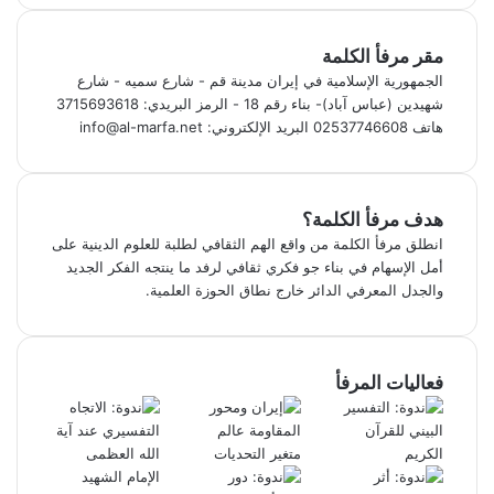
مقر مرفأ الكلمة
الجمهورية الإسلامية في إيران مدينة قم - شارع سميه - شارع
شهيدين (عباس آباد)- بناء رقم 18 - الرمز البريدي: 3715693618
هاتف 02537746608 البريد الإلكتروني: info@al-marfa.net
هدف مرفأ الكلمة؟
انطلق مرفأ الكلمة من واقع الهم الثقافي لطلبة للعلوم الدينية على
أمل الإسهام في بناء جو فكري ثقافي لرفد ما ينتجه الفكر الجديد
والجدل المعرفي الدائر خارج نطاق الحوزة العلمية.
فعاليات المرفأ