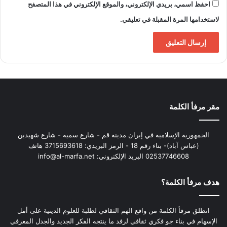
احفظ اسمي، بريدي الإلكتروني، والموقع الإلكتروني في هذا المتصفح
لاستخدامها المرة المقبلة في تعليقي.
مقر مرفأ الكلمة
الجمهورية الإسلامية في إيران مدينة قم - شارع سميه - شارع شهيدين
(عباس آباد)- بناء رقم 18 - الرمز البريدي: 3715693618 هاتف
02537746608 البريد الإلكتروني: info@al-marfa.net
هدف مرفأ الكلمة؟
انطلق مرفأ الكلمة من واقع الهم الثقافي لطلبة للعلوم الدينية على أمل
الإسهام في بناء جو فكري ثقافي لرفد ما ينتجه الفكر الجديد والجدل المعرفي