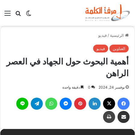
بحث عن
الوضع المظلم
الق
الرئيسية
/
فيديو
العناوين
فيديو
أهمية البحوث حول الجهاد في العصر
الراهن
نوفمبر 24, 2024
0
دقيقة واحدة
فيسبوك
X
لينكدإن
بينتيريست
ماسنجر
واتساب
تيلقرام
لاين
مشاركة عبر البريد
طباعة