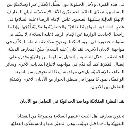
في هذه الفترة، ولأجل الحيلولة دون تسلُّلِ الأفكار غيرِ الإسلاميّةِ بين
المسلمين، تصدّى القادّة الحقيقيّون للأمّة الإسلاميّة، لبيانِ المعارفَ
الإلهيّةِ العالِيَةَ بشكلِهَا الصحيح. عاش الإمام الرضا (عليه السلام) في
عصرٍ بلغت فيه المواجهةُ الثقافيّةُ والحضاريّةُ والفكريّةُ أَوْجَها. وإذا ما
راجعنا الأحاديثَ الواردةَ عن الإمام الرضا (عليه السلام)، لا سيّما في
سنوات حضوره في مرو، لأمكننا بوضوحٍ ملاحظةُ نشاطِهِ المكثَّفِ في
مواجهة الأديان الأخرى. لقد كان (عليه السلام) يبيِّنُ المعارفَ الدينيّةَ
الخالصةَ من خلال التشبيه والتمثيل لِما لهما من جاذبيّةٍ وقدرةٍ على
إيصالِ الفكرة. كما أنّه قدّم في مواجهته لأتباع الديانات الأخرى وسائر
المذاهب الإسلاميّة، بل في مواجهته أيضًا للمنحرِفين من الشيعة
الواقفيّة، نموذجًا مبهرًا في منطق الحوار مع الأديان الأخرى وكيفيّةِ
التفاعل بين الأديان.
نقد النظرة العقلانيّة وما بعدَ الحداثويّة في التعامل مع الأديان
تحتوي معارف أهل البيت (عليهم السلام) مجموعةً من القضايا
البديهيّة والـ «ما قبل دينيّة»، وهي المعبّر عنها بالمستقلّاتِ العقليّةِ