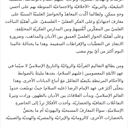
التبليغيّة، والتربويّة -الأخلاقيّة والاجتماعيّة المنوطة بهم على أحسن
وجهٍ ممكِنٍ. ولطالما أكّدت المعاهدُ والحواضرُ العلميّةُ المبنيّةُ على
معارفَ اجتهاديّةٍ وعلى الفكرِ العقليّ – الفلسفيّ، على أهمّيّةِ التباحُث
العلميّ بين المفكّرين أَنْفُسِهِمْ وبين المدارسِ الفكريّةِ المختَلِفةِ،
وعلى أهمّيّةِ الحوارِ العلميِّ العميقِ بين الأديان والمذاهب، وضرورةِ
الابتعادِ عن التعصُّبات والإفراطات السقيمة. وهذا ما يحتاجُهُ عالمنا
اليوم أكثرَ من أيّ يومٍ مضى.
ومن يطالع التعاليمَ القرآنيّةَ والروائيّةَ والتاريخَ الإسلاميَّ لا سيّما في
عهدِ الأئمّةِ المعصومين (عليهم السلام)، يجدها مليئةً بالضوابط
والأحكام المرتبطةِ بكيفيّةِ التعامُل مَعَ أتباعِ الديانات الأخرى. وهذا
يتجلّى أكثرَ في عهد الإمام الرضا (عليه السلام) حيثُ توسّعت حدودُ
العالمِ الإسلاميِّ، وبدأت العلاقاتُ بين الأديان بالظهور، وزادت وتيرةُ
التفاعُلات الثقافيّة والحضاريّة، وأخذت الأفكارُ ترِدُ إلى الحاضرةِ
الإسلاميّةِ، سواءٌ المعارفُ المسيحيّة واليهوديّة أم ما يختصُّ
بالحضارات الأخرى، كالرومانيّة والإيرانيّة والمصريّة والهنديّة والصينيّة.