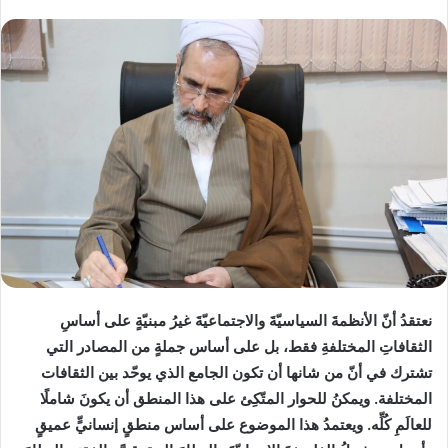
نعتقدُ أنّ الأنظمةَ السياسيّةَ والاجتماعيّةَ غيرُ مبنيّةٍ على أساسِ
الثقافاتِ المختلفةِ فقط، بل على أساس جملةٍ من المصادر التي
تشترك في أنّ من شانها أن تكون الجامع الذي يوحّد بين الثقافات
المختلفة. ويمكنُ للحوار المتّكِئ على هذا المنطق أن يكونَ شاملًا
للعالَمِ كُلِّه. ويعتمدُ هذا الموضوع على أساس منطقٍ إنسانيٍّ عميقٍ