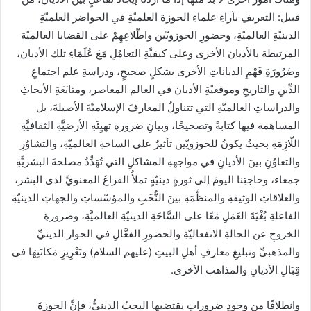
قبيل: التعريفِ بآراءِ علماءِ الحوزة العلميّةِ في الحواضر العلميّةِ
الدينيّةِ العالميّةِ، وحضورِ الحوزويّين واطّلاعِهِمْ على القضايا العالميّة
المرتبطة بالأديان الأخرى وعلى كيفيَّةِ التعامُلِ مَعَ عُلَمَاءِ تلك الأديان،
وضَرُورَةِ فَهْمِ الدياناتِ الأخرى بشكلٍ صحيحٍ، ودراسةِ علم اجتماعِ
الدِّينِ والتاريخِ وموقعيّةِ الأديان في العالم المعاصر، ومتابَعَةِ الأبحاثِ
والدراساتِ العالميّةِ التي تتناولُ المعارفَ الإسلاميّةَ الأصيلةَ، بل
المساهمة فيها كتابةً وتصحيحًا، وبيانِ ضرورةِ تهيِئَةِ الأرضيَّةِ الثقافيَّةِ
اللّازِمَةِ بحيثُ يكونُ للحوزويّين تأثيرٌ على الساحةِ العالميّةِ، والتشاوُرِ
والتعاوُنِ بينَ الأديانِ في مواجهةِ المشاكلِ التي تُهَدِّدُ مصلحةَ البشريَّةِ
جمعاء، وحاجتِنا اليومَ إلى ثورةٍ دينيّةٍ تملأُ الفراغَ المعنويَّ لدى البشر،
والعلاقاتِ الوثيقةِ والمنظَّمَةِ بينَ النُّخَبِ والمؤسّساتِ والجهاتِ الدينيّةِ
الفاعلةِ بُغْيَةَ العَمَلِ مَعًا على السَّاحَةِ الدينيّةِ العالميَّةِ، وضرورةِ
الخروجِ عن الحالةِ الانفعاليّةِ والحضورِ الفعَّالِ في الحوار الدينيِّ
والمذهبيِّ وتبليغِ معارفِ أهلِ البيتِ (عليهم السلام) وتَعْزِيزِ مَكانَتِهَا في
قِبَالِ الأديانِ والمذاهب الأخرى.
وانطلاقًا من وجودِ ضروراتٍ يقتضيها البحثُ الدينيُّ، فإنَّ الحوزةَ