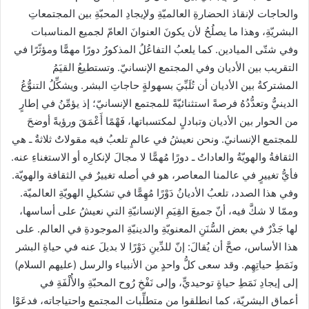
والحاجات لإنقاذ الحضارةِ العالميّةِ ولإيجادِ المحبّةِ بين المجتمعاتِ
البشريّةِ، وهذا ما يصلُحُ لأن يكونَ العنوانَ العامّ لجميع المناسبات
وفي شتّى الميادين. كما يلعبُ التفاعُلُ المذكورُ دورًا مهمًّا ومؤثّرًا في
التقريب بين الأديان وفي المجتمع الإنسانيّ. وتستطيعُ القيَمُ
المشتركةُ بين الأديان أن تُلَبِّيَ بسهولةٍ حاجاتِ البشر. ويشكِّلُ التنوُّعُ
الدينيُّ وتعدُّدُهُ فرصةً استثنائيّةً للمجتمع الإنسانيّ؛ إذ يؤمِّنُ في إطارٍ
من الحوار بين الأديان وتبادلٍ لمكتسباتها، فَهْمًا أَعْمَقَ ورؤيةً أوضحَ
للمجتمع الإنسانيّ. ونحن نعيشُ في عالمٍ تلعبُ فيه مقولاتٌ ثلاثةٌ ـ هي
الثقافةُ والهويّةُ والعاداتُ ـ دورًا مُهمًّا لا مجالَ لإنكارِه أو الاستغناءِ عنه.
فأيُّ تغييرٍ في عالمنا المعاصر، هو في أصله تغييرٌ في الثقافة والهويّة.
وفي هذا الصدد، تلعبُ الأديانُ دَوْرًا مُهِمًّا في تشكيلِ الهويّةِ العالميّة.
وممّا لا شكَّ فيه، أنّ جميعَ القِيَمِ الإنسانيّةِ التي نعيشُ على أساسها،
لها جَذْرٌ في بعض السُّنَنِ المعنويّةِ والدينيّةِ الموجودةِ في العالم. على
هذا الأساس، صحَّ أن يُقالَ: إنّ للدِّينِ دَوْرًا لا بديلَ عنه في حياةِ البشر
ونَمَطِ حياتِهِم. وقد سعى كلُّ واحدٍ من الأنبياء والرسل (عليهم السلام)
إلى إيجادِ نَمَطِ حياةٍ توحيديٍّ، وإلى نَفْخِ رُوح المحبّةِ والأُلْفَةِ في
أعماق البشريّة، كما انطلقوا من متطلِّبات المجتمع واحتياجاته، فدعَوْا