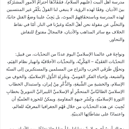
مدرسة أهل البيت (عليهم السلام)، فمُفَادُهَا احترامُ الأمورِ المشتَرَكَةِ
بينَ الأديان. وفقًا لهذه الرؤية، لا ينبغي لنا القولُ بكُفْرِ غير المنتسبين
لهذه المدرسة وباستحقَاقِهِمُ الموتَ، بل يَجِبُ علينا وضعُ القتلِ جانبًا،
والتخلّي عن مقولة نحن أهلُ الجنّة وغيرُنا في النار. أمّا في نقاط
الخلاف مع سائر المذاهب والأديان، فالمجالُ مفتوحٌ للنقاش
والتحاور.
ونواجِهُ في عالمنا الإسلاميِّ اليومَ عددًا من التحدّيات، من قبيل:
التحدّيات العَقَدِيَّة – الفِكْرِيَّة، والتحدِّيات الأخلاقيّة وانهيار نظام القِيَم،
وتحوُّلِ طَرَفَي الحرب والنزاع من المسلمين والمستكبرين إلى السنّة
والشيعة، وإحياءِ الفكرِ القوميِّ، وتجْزِئَةِ الدُّوَلِ الإسلاميّةِ، والخوفِ من
الإسلام، والخشيةِ من الشِّيعَةِ، والذُّعْرِ مِنْ إيران، واستبدال الخطاب
الإسلاميّ الطالبّانيِّ المتحجِّرِ أو الإسلاميِّ الليبراليِّ التنويريِّ بخطابِ
الثورةِ الإسلاميّةِ، وكَسْرِ جبهةِ المقاومةِ. ويمكنُ للحوزة العلميَّةِ أن
تُجِيبَ عن هذه التحدّياتِ من خلال فَهْمِ الجغرافيا المعرفيّة للعالم،
واعتمادًا على نشاطَاتِها الدينيّةِ.
وهناك أمورٌ أخرى لا بدّ منها إذا ما أردنا إيجادَ تفاعُلٍ بين الأديان، من