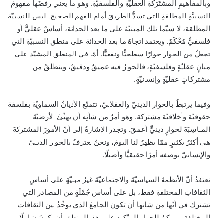
وبالمفاهيمِ المشتَرَكَةِ العقليّةِ والفلسفيّةِ. وهو ما يعني رفضَها مفهومَ
النسبيَّةِ المطلقةِ التي تسدُّ الطريقَ أمام الفهم الصحيح. ليس للنسبيّة
المطلقة، لا سيّما تلك المبنيّةَ على ما بعد الحداثة، أساسٌ عقليٌّ أو
فلسفيٌّ مُحْكَمٌ. ويعتمد اتجاهُ ما بعد الحداثة على منطق النسبيّةِ التي
تجعلُ من الحوار حوارًا سطحيًّا ونفعيًّا. أمّا في المنطق المشيّد على
مبانٍ عقليّةٍ وفلسفيّةٍ، فالحوارُ فيه عميقٌ ودقيقٌ، وينطلقُ من
مشتركاتٍ عقليّةٍ وإنسانيّةٍ.
وفيما يرتبطُ بالحوار الدينيّ والعقلانيّ، تتمتّع الأديانُ السماويّة بفلسفة
حقوقيّة وأخلاقيّة مشتركة. وهو أمرٌ من شأنِه أن يهيِّئَ الأرضيّةَ
المناسِبَةَ لحوارٍ دينيٍّ أعمقَ. وتجدر الإشارةُ إلى أنّ الأمورَ المشتركةَ
هي أكثرُ بكثيرٍ ممّا يظهرُ لنا اليومَ، ونحنُ نعترفُ بالحوار الدينيّ
والإنسانيّ بوصفه أمرًا حقيقيًّا وأصيلًا.
نعتقدُ أنّ الأنظمةَ السياسيّةَ والاجتماعيّةَ غيرُ مبنيّةٍ على أساسِ
الثقافاتِ المختلفةِ فقط، بل على أساس جُمْلَةٍ من المصادر التي
تشترك في أنّها من شأنها أن تكون الجامعَ الذي يوحِّدُ بين الثقافات
المختلفة. ويمكنُ للحوارِ المتّكِئِ على هذا المنطق أن يكونَ شاملًا