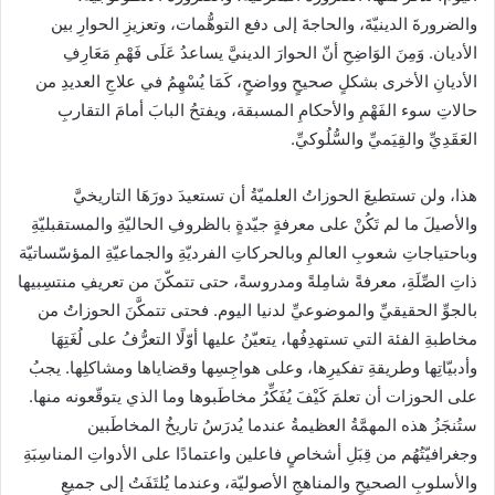
والضرورةَ الدينيّةَ، والحاجةَ إلى دفع التوهُّمات، وتعزيزِ الحوارِ بين
الأديان. وَمِنَ الوَاضِحِ أنّ الحوارَ الدينيَّ يساعدُ عَلَى فَهْمِ مَعَارِفِ
الأديانِ الأخرى بشكلٍ صحيحٍ وواضحٍ، كَمَا يُسْهِمُ في علاجِ العديدِ من
حالاتِ سوء الفَهْمِ والأحكامِ المسبقة، ويفتحُ البابَ أمامَ التقاربِ
العَقَدِيِّ والقِيَميِّ والسُّلُوكيِّ.
هذا، ولن تستطيعَ الحوزاتُ العلميّةُ أن تستعيدَ دورَهَا التاريخيَّ
والأصيلَ ما لم تَكُنْ على معرفةٍ جيّدةٍ بالظروفِ الحاليّةِ والمستقبليّةِ
وباحتياجاتِ شعوبِ العالمِ وبالحركاتِ الفرديّةِ والجماعيّةِ المؤسّساتيّة
ذاتِ الصِّلَةِ، معرفةً شامِلةً ومدروسةً، حتى تتمكّنَ من تعريفِ منتسِبيها
بالجوِّ الحقيقيِّ والموضوعيِّ لدنيا اليوم. فحتى تتمكَّنَ الحوزاتُ من
مخاطبةِ الفئة التي تستهدِفُها، يتعيّنُ عليها أوّلًا التعرُّفُ على لُغَتِهَا
وأدبيّاتِها وطريقةِ تفكيرِها، وعلى هواجِسِها وقضاياها ومشاكلِها. يجبُ
على الحوزات أن تعلمَ كَيْفَ يُفَكِّرُ مخاطَبوها وما الذي يتوقّعونه منها.
ستُنجَزُ هذه المهمَّةُ العظيمةُ عندما يُدرَسُ تاريخُ المخاطَبين
وجغرافيّتُهُم من قِبَلِ أشخاصٍ فاعلين واعتمادًا على الأدواتِ المناسِبَةِ
والأسلوبِ الصحيحِ والمناهجِ الأصوليّة، وعندما يُلتَفَتُ إلى جميعِ