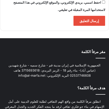
احفظ اسمي، بريدي الإلكتروني، والموقع الإلكتروني في هذا المتصفح
لاستخدامها المرة المقبلة في تعليقي.
مقر مرفأ الكلمة
الجمهورية الإسلامية في إيران مدينة قم - شارع سميه - شارع شهيدين
(عباس آباد)- بناء رقم 18 - الرمز البريدي: 3715693618 هاتف
02537746608 البريد الإلكتروني: info@al-marfa.net
هدف مرفأ الكلمة؟
انطلق مرفأ الكلمة من واقع الهم الثقافي لطلبة للعلوم الدينية على أمل
الإسهام في بناء جو فكري ثقافي لرفد ما ينتجه الفكر الجديد والجدل المعرفي