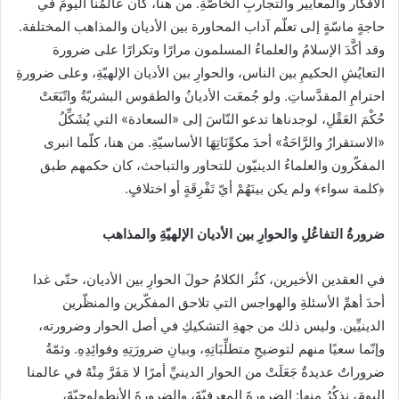
الأفكار والمعايير والتجاربِ الخاصّةِ. من هنا، كان عالمُنا اليومَ في
حاجةٍ ماسّةٍ إلى تعلّم آداب المحاورة بين الأديان والمذاهب المختلفة.
وقد أكَّدَ الإسلامُ والعلماءُ المسلمون مرارًا وتكرارًا على ضرورة
التعايُشِ الحكيمِ بين الناس، والحوارِ بين الأديان الإلهيّةِ، وعلى ضرورةِ
احترامِ المقدَّساتِ. ولو جُمعَت الأديانُ والطقوس البشريّةُ واتّبَعَتْ
حُكْمَ العَقْلِ، لوجدناها تدعو النّاسَ إلى «السعادة» التي يُشَكِّلُ
«الاستقرارُ والرَّاحَةُ» أحدَ مكوِّنَاتِهَا الأساسيّةِ. من هنا، كلّما انبرى
المفكّرون والعلماءُ الدينيّون للتحاور والتباحث، كان حكمهم طبق
﴿كلمة سواء﴾ ولم يكن بينَهُمْ أيّ تَفْرِقَةٍ أو اختلافٍ.
ضرورةُ التفاعُلِ والحوارِ بين الأديان الإلهيّةِ والمذاهب
في العقدين الأخيرين، كثُر الكلامُ حولَ الحوارِ بين الأديان، حتّى غدا
أحدَ أهمِّ الأسئلةِ والهواجس التي تلاحق المفكّرين والمنظّرين
الدينيِّين. وليس ذلك من جهةِ التشكيكِ في أصل الحوار وضرورته،
وإنّما سعيًا منهم لتوضيحِ متطلِّبَاتِهِ، وبيانِ ضرورَتِهِ وفوائِدِهِ. وثمّةُ
ضروراتٌ عديدةٌ جَعَلَتْ من الحوار الدينيِّ أمرًا لا مَفَرَّ مِنْهُ في عالمنا
اليومَ، نذكُرُ منها: الضرورةَ المعرفيّةَ، والضرورةَ الأنطولوجيّةَ،