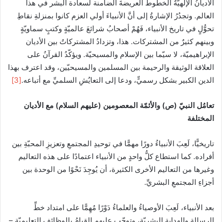
الأديانُ الإلهيّةُ الخطوطَ العريضةَ الضامنة لسعادة البشر في هذا
العالم. وتجدُرُ الإشارةُ إلى أنَّ الأنبياءَ أولي العزم كانوا بمنزلةِ نقاطِ
تحوُّلٍ في تاريخ الأنبياء، فَهُمْ أصحابُ شرائعَ عالميّةٍ وكتبٍ سماويّةٍ
وبينهم كثيرٌ من المشتركات. هذا، وتزدادُ المشتركاتُ بين الأديان
الإبراهيميّة، لا سيّما بين الإسلام والمسيحيّة. ويؤكّدُ القرآنُ على
العلاقة الوثيقة والرحيمة بين المسلمين والمسيحيّين، وقد اعترف بهذا
الدين الكبير بشكل رسميٍّ، ودعا إلى التعايُشِ السلميِّ مع أتباعه.
[3]
تعامُل النبيّ (ص) والأئمّة المعصومين (عليهم السلام) مع الأديان
المختلفة
تاريخيًّا، لَعِبَ الأنبياءُ دورًا مهمًّا في توحيدِ المجتمعِ وتعزيزِ المحبّةِ بين
أفراده. كما استطاع كلُّ واحدٍ من الأنبياء اعتمادًا على هذه التعاليم
وغيرها من التعاليم الأخرى الكثيرة، أن يُوجِدَ نَحْوًا من الوحدة بين
أجزاءِ المجتمعِ البشريِّ.
بعد الأنبياء، لَعِبَ الأوصياءُ والعلماءُ دَوْرًا مُهِمًّا على امتداد خطِّ
الرسالةِ والهدايةِ البشريّةِ، وتوجّب عليهم القيامُ بالوظائف التعليميّة –