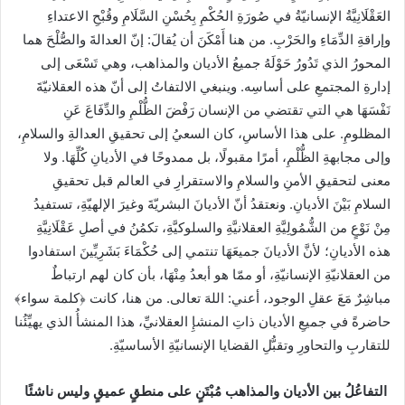
العَقْلَانِيَّةُ الإنسانيّةُ في صُورَةِ الحُكْمِ بِحُسْنِ السَّلَامِ وقُبْحِ الاعتداءِ
وإراقةِ الدِّمَاءِ والحَرْبِ. من هنا أَمْكَنَ أن يُقالَ: إنّ العدالةَ والصُّلْحَ هما
المحورُ الذي تَدُورُ حَوْلَهُ جميعُ الأديان والمذاهب، وهي تَسْعَى إلى
إدارةِ المجتمعِ على أساسِه. وينبغي الالتفاتُ إلى أنّ هذه العقلانيّةَ
نَفْسَهَا هي التي تقتضي من الإنسان رَفْضَ الظُّلْمِ والدِّفَاعَ عَنِ
المظلومِ. على هذا الأساسِ، كان السعيُ إلى تحقيقِ العدالةِ والسلامِ،
وإلى مجابهةِ الظُّلْمِ، أمرًا مقبولًا، بل ممدوحًا في الأديانِ كُلِّهَا. ولا
معنى لتحقيقِ الأمنِ والسلامِ والاستقرارِ في العالم قبل تحقيقِ
السلامِ بَيْنَ الأديانِ. ونعتقدُ أنّ الأديانَ البشريّةَ وغيرَ الإلهيّةِ، تستفيدُ
مِنْ نَوْعٍ من الشُّمُولِيَّةِ العقلانيَّةِ والسلوكيَّةِ، تكمُنُ في أصلِ عَقْلَانِيَّةِ
هذه الأديانِ؛ لأنَّ الأديانَ جميعَهَا تنتمي إلى حُكْمَاءَ بَشَرِيِّينَ استفادوا
من العقلانيّةِ الإنسانيّةِ، أو ممّا هو أبعدُ مِنْهَا، بأن كان لهم ارتباطٌ
مباشِرٌ مَعَ عقلِ الوجود، أعني: اللهَ تعالى. من هنا، كانت ﴿كلمة سواء﴾
حاضرةً في جميعِ الأديان ذاتِ المنشإِ العقلانيِّ، هذا المنشأُ الذي يهيِّئُنا
للتقاربِ والتحاورِ وتقبُّلِ القضايا الإنسانيّةِ الأساسيّةِ.
التفاعُلُ بين الأديان والمذاهب مُبْتَنٍ على منطقٍ عميقٍ وليس ناشئًا