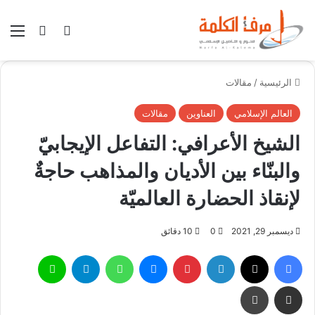
بحث عن
الوضع المظلم
الق
الرئيسية
/
مقالات
العالم الإسلامي
العناوين
مقالات
الشيخ الأعرافي: التفاعل الإيجابيّ
والبنّاء بين الأديان والمذاهب حاجةٌ
لإنقاذ الحضارة العالميّة
ديسمبر 29, 2021
0
10 دقائق
فيسبوك
X
لينكدإن
بينتيريست
ماسنجر
واتساب
تيلقرام
لاين
مشاركة عبر البريد
طباعة