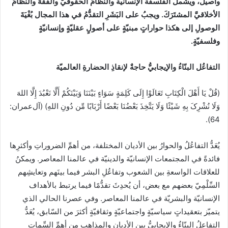
وأصيل، ويشملُ الفلسفةَ الإنسانيّةَ والنظامَ الحقوقيَّ والفقهَ والنظامَ
الأخلاقيَّ المشتَرَكَ. ويجبُ على البَشَرِ التقدُّمُ في هذا المجال بُغْيَةَ
الوصولِ إلى هكذا حواراتٍ مبنيّةٍ على أصولٍ عقليّةٍ وإنسانيّةٍ
وفلسفيّةٍ.
التفاعُل البنّاءُ والإيجابيُّ حاجةٌ لإنقاذِ الحضارةِ العالميّة
(قُلْ یَا أَهْلَ الْکِتَابِ تَعَالَوْا إِلَی کَلِمَةٍ سَوَاءٍ بَیْنَنَا وَبَیْنَکُمْ أَلَّا نَعْبُدَ إِلَّا اللهَ
وَلَا نُشْرِکَ بِهِ شَیْئًا وَلَا یَتَّخِذَ بَعْضُنَا بَعْضًا أَرْبَابًا مِّن دُونِ اللهِ) (آل‌عمران:
64).
يُعَدُّ التفاعُلُ والحوارُ بين الأديان المختلفة، من أهمِّ الضروراتِ وأكثرِها
فائدةً في المجتمعات الإنسانيّة والدينيّة في عالمنا المعاصر. ويمكنُ
للعلاقات الواسعةِ بين الشعوب وتفاعُلِ البشر فيما بينَهم وتعايشِهم
السِّلْمِيّ بعضهم مع بعض، أن يُحدِثَ تقدُّمًا فيما يرتبط بالأهداف
الإنسانيّة والبشريّة في عالمنا المعاصر. وفي عصرنا الحالي الذي
يتميّز بتعقيداتٍ سياسيّةٍ واجتماعيّةٍ وثقافيّةٍ أكثرَ من السّابق، يُعَدُّ
التفاعلُ البنّاءُ والإيجابيُّ بين الأديان والمذاهب من أهمِّ السِّمات