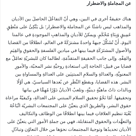
عن المجاملةِ والاضطرار
هناك حقيقةٌ أخرى في البين، وهي أنّ التفاعُلَ الحاصلَ بين الأديان
والمذاهب ليس ناشئًا عن المجاملة والاضطرار؛ بل يَتَّكِئُ على مَنْطِقٍ
عَمِيقٍ وَبِنَاءٍ مُحْكَمٍ. ويمكنُ للأديانِ والمذاهبِ الموجودةِ في عالمنا
اليومَ، أَنْ تُشَكِّلَ جبهةً واحدةً مشترَكَةً في العالم، انطلاقًا من القضايا
والأصولِ المشتَرَكَةِ فيما بينها في ميادينِ الفلسفةِ والحقوقِ والقِيَمِ
والفِقْهِ. وإلى جانب الحقيقةِ المتقدِّمَةِ، لطالما كان للبشريّةِ تعامُلٌ مع
قضايا من قبيل: الحاجة إلى استعادةِ روحيَّةِ نشر المحبّة، والأمورِ
المعنويَّةِ، والعدالةِ والسلامِ المبتنِيَين على العدالةِ والمساواةِ بين
البشر. هذه القضايا، وبقطع النَّظَرِ عن بُعدها السياسيّ، هي أوّلًا
وبالذات ذاتُ ماهيَّةٍ دينيَّةٍ، وتلعبُ الأديانُ دَوْرًا مُهِمًّا في بيانها
وتحقيقها. أمّا نَحْوُ تحقيقِ السلام المبتني على العدالةِ، وكيفيّةُ مراعاة
حقوق البشر، والطريقُ الذي يتعيَّنُ على المجتمعات البشريّة اتِّبَاعُهُ
بُغْيَةَ تنظيمِ العلاقاتِ فيما بينها انطلاقًا من الوظائف والتكاليف
والتعهُّدات والحقوق المتقابلة، فهي من جملةِ الأمورِ التي يتعيَّنُ على
الأديان تحديدُها وتوجيهُ المجتمعات نحوَها من خلال التعاوُن وتبادُلِ