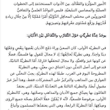
الأمورِ المؤثِّرَةِ والفَعَّالَةِ، مِنَ الأدواتِ المستخدَمَةِ إلى الخطواتِ
العمليّةِ والمضامينِ التبليغيّةِ. فليس التواجُدُ العلميُّ والثقافيُّ
للحوزويِّين في مختلفِ المحافِلِ الدَّوْلِيَّةِ أَمْرًا مُمْكِنًا إلَّا مِنْ خِلَالِ زيادةِ
قُدْرَتِهِمْ ورَفْعِ مُسْتَوَى مَعْرِفَتِهِمْ وبَصِيرَتِهِمْ.
يوجَدُ عِدَّةُ نَظَرِيَّاتٍ حَوْلَ التَّقَارُبِ والتَّفَاعُلِ بَيْنَ الأَدْيَانِ:
في النظريّة الأولى، كان السعيُ وراءَ دَمْجِ الأديان بَعْضِهَا بِبَعْضٍ وَجَعْلِهَا
دينًا واحِدًا. وهي نظريَّةٌ نُخالِفُهَا؛ إذ لا مجالَ للقولِ بها فلسفيًّا، فضلًا
عن كونها غيرَ واقعيَّةٍ، ولا مجالَ لتحققّها خَارِجًا. أمّا النظريَّةُ الثانيّةُ،
فتدعو إلى أصل التديُّن دون اعتناق دينٍ معيَّنٍ، وهي النظريّةُ
المطروحةُ اليومَ في الغرب. طبقًا لهذه النظريّةِ، يجبُ التخلّي عن
الفوارق بين المذاهب والتركيزُ على المشتركات فقط، وهذا أمرٌ غيرُ
مقبولٍ أيضًا. والنظريّة الثالثةُ هي التعدّديّةُ الدينيّةُ، التي يعتقدُ
القائلون بها بِصِدْقِ جميعِ الأديانِ والمذاهبِ وصحّتِها. وهي، كالنظريّةِ
الأولى، مرفوضةٌ فلسفيًّا، لأنّه لا يُمْكِنُ عقلًا الحكمُ بصحّة جميع الرؤى
وصِدْقِهَا. أمّا النظريّةُ الرابعةُ، وهي التي يعتقدُها المسلمون وأتباعُ