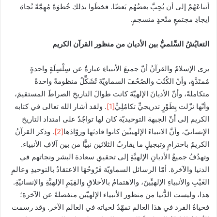
أتباعَهُمْ إلى أن يُحِبَّ بعضُهُم بَعضًا. فخطَوا بذلك خُطوَةً مُهِمَّةً تُجاهَ
إيجادِ مجتمعٍ متّحدٍ منسجمٍ.
التعايُشُ السِّلميُّ بين الأديان من منظور القرآن الكريم
يرى الإسلامُ والقرآنُ أنّ جميعَ الأنبياءِ عبارةٌ عن سِلْسِلَةٍ واحدةٍ
مُمتَدَّةٍ، وأنّ الكُتُبَ والصُحُفَ السماويّةَ تُشَكِّلُ منظومةً واحدةً
متكاملةً، وأنّ الأديانَ الإلهيّةَ كانت طوالَ التاريخِ الصراطَ المستقيمَ،
وأنّها نزّلت بِطَوْرٍ تدريجيٍّ تكامُلِيٍّ
[1]
. ولقد أشار الله تعالى في كتابه
الكريم إلى أنّ الجبهة التوحيديّة كان لها تواجُدٌ على امتداد التاريخ
الإنسانيّ، وأنَّ الانبياءَ الإلهييِّينَ كانوا قادتَها وروّادَها
[2]
. وذكر القرآنُ
الكريمُ باحترامٍ وتبجيلٍ ما يقاربُ الثلاثين نبيًّا من بين آلافِ الأنبياء.
وتهدُفُ جميعُ الأديانِ الإلهيَّةِ إلى تحقيقِ سعادة البشر ونجاتهم في
الدنيا والآخرة. أمّا الرسائل السماويّة فَرُوحُهَا الاعتقادُ بالتوحيدِ وعالمِ
الغَيْبِ والأنبياءِ الإلهيِّينَ، والاهتمامُ بالأخلاقِ والقِيَمِ الإلهيَّةِ والإنسانيّةِ.
هذا، وليست الدُّنيا من منظور الأنبياء الإلهيّين منفصلةً عن الآخرة؛
فحياةُ الفرد في هذا العالم تمهّدُ لحياته في العالم الآخر. وقد رسمت