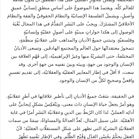
للعالَم كلِّه. ويعتمدُ هذا الموضوعُ على أساسِ منطقٍ إنسانيٍّ عميقٍ
وأصيلٍ، ويشملُ الفلسفةَ الإنسانيّةَ والنظامَ الحقوقيَّ والفقهَ والنظامَ
الأخلاقيَّ المشتَرَكَ. ويجبُ على البَشَرِ التقدُّمُ في هذا المجال بُغْيَةَ
الوصولِ إلى هكذا حواراتٍ مبنيّةٍ على أصولٍ عقليّةٍ وإنسانيّةٍ
وفلسفيّةٍ. وتبتني جميعُ الأديان والمذاهب على عقلانيّةٍ منظَّمَةٍ،
تتمحورُ معتقداتُها حول العالَم والمجتمع الهادفَين. وتسعى الأديانُ
المختلفةُ، حتى البشريّةُ منها وغيرُ الإبراهيميّة، إلى فَهْمِ العلاقة بين
الإنسان والوجود من جهةٍ، وبينَه وبينَ نفسِه من جهةٍ أخرى. وقد
سعت، لا أقلّ في إطار المعايير العقليّة والعقلائيّة، إلى تقديم تفسيرٍ
واقعيٍّ وصحيحٍ لكلٍّ من الإنسان والوجود.
في الحقيقة، سَعَتْ جميعُ الأديانِ إلى تأطيرِ علاقاتِها في أطرٍ عقلانيّةٍ.
وهو أمرٌ يجعلُ حياةَ الإنسانِ ذاتَ معنى، ويَنْعَكِسُ بشكلٍ إيجابيٍّ على
أدائِه العمليِّ. لذا كان الرّبطُ بين الدينِ وعقلانيّة البَشَرِ أمرًا في غاية
الأهمّيّة. على سبيل المثال، تُعدُّ العدالةُ والمساواةُ، سِمَةً من سمات
العقلانيّةِ البشريّةِ التي تظهر على شكلِ المستقلّاتِ العقليّةِ؛ لأنّ
العقلَ يحكُمُ بِحُسْنِ العَدْلِ وَقُبْحِ الظُّلْمِ. وفي الإطارِ نَفْسِهِ تَظْهَرُ