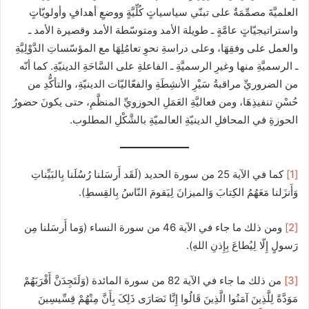
العلميَّةَ مصمِّمَةٌ على تبنّي سياسياتٍ كُلِّيَّةٍ ووضعِ أهدافٍ وأولويّاتٍ
واستراتيجيّاتٍ عامَّةٍ ـ طويلة الأمد ومتوسّطة الأمد وقصيرة الأمد ـ
والعمل على وفقِهَا، وعلى دراسةِ نحوِ تعامُلِهَا مع المؤسّساتِ الدَّوْلِيَّةِ
ـ الرسميَّةِ منها وغيرِ الرسميَّةِ ـ الفاعلةِ على السَّاحَةِ الدينيّةِ. كما أنّه
من الضروريِّ مراقبةُ سَيْرِ الأنشِطَةِ والفعّاليّات الدينيّةِ، والتأكُّدِ من
حُسْنِ تنفيذِهَا، ومن فعاليَّةِ العَمَلِ الحوزويِّ المنظَّمِ، حتى يكونَ حضورُ
الحوزةِ في المحافلِ الدينيّةِ العالميّةِ بالشَّكْلِ المطلوب.
[1]
كما في الآية 25 من سورة الحديد (لَقَد أَرسَلنا رُسُلَنا بِالبَیِّناتِ
وَأَنزَلنا مَعَهُمُ الکِتابَ وَالمیزانَ لِیَقومَ النّاسُ بِالقِسطِ).
[2]
ومن ذلك ما جاء في الآية 46 من سورة النساء (وَما أَرسَلنا مِن
رَسولٍ إِلّا لِيُطاعَ بِإِذنِ اللهِ).
[3]
من ذلك ما جاء في الآية 82 من سورة المائدة (وَلَتَجِدَنَّ أَقْرَبَهُمْ
مَوَدَّةً لِلَّذِینَ آمَنُوا الَّذِینَ قَالُوا إِنَّا نَصَارَى ذَلِکَ بِأَنَّ مِنْهُمْ قِسِّیسِینَ