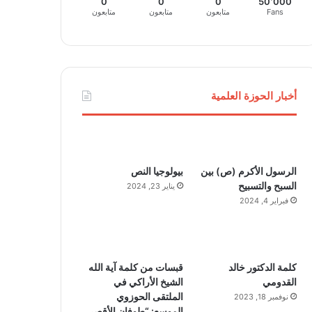
0
0
0
50٬000
Fans
متابعون
متابعون
متابعون
أخبار الحوزة العلمية
الرسول الأكرم (ص) بين
بيولوجيا النص
السبح والتسبيح
يناير 23, 2024
فبراير 4, 2024
كلمة الدكتور خالد
قبسات من كلمة آية الله
القدومي
الشيخ الأراكي في
الملتقى الحوزوي
نوفمبر 18, 2023
الموسع: “طوفان الأقصى