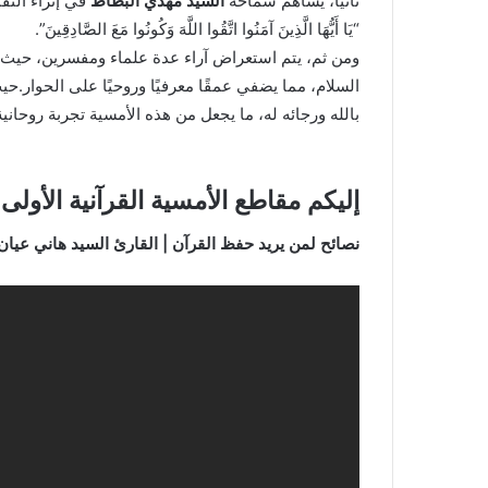
ثانياً، يساهم سماحة
السيد مهدي البطاط
في إثراء النق
“يَا أَيُّهَا الَّذِينَ آمَنُوا اتَّقُوا اللَّهَ وَكُونُوا مَعَ الصَّادِقِينَ”.
ومن ثم، يتم استعراض آراء عدة علماء ومفسرين، حيث يس
السلام، مما يضفي عمقًا معرفيًا وروحيًا على الحوار.
بالله ورجائه له، ما يجعل من هذه الأمسية تجربة روحانية
إليكم مقاطع الأمسية القرآنية الأولى:
نصائح لمن يريد حفظ القرآن | القارئ السيد هاني عيان