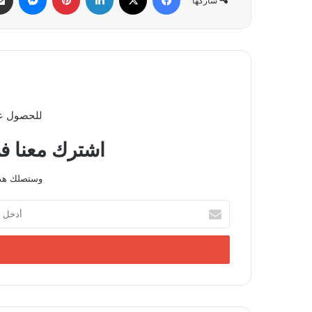
شاركها
للحصول عل
اشترك معنا في
وستصلك هذه
أدخل
بريدك
الإلكتروني