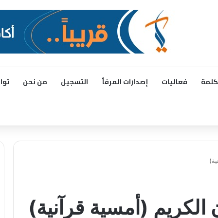
كلمة
فعاليات
إصدارات المرفأ
التسجيل
من نحن
توا
ية)
الكريم (أمسية قرآنية)