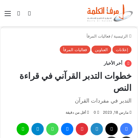
بحث عن
الوضع المظلم
الق
الرئيسية
/
فعاليات المرفأ
إعلانات
العناوين
فعاليات المرفأ
أخر الأخبار
خطوات التدبر القرآني في قراءة
النص
التدبر في مفردات القرآن
مارس 18, 2023
0
أقل من دقيقة
فيسبوك
X
لينكدإن
بينتيريست
ماسنجر
واتساب
تيلقرام
لاين
مشاركة عبر البريد
طباعة