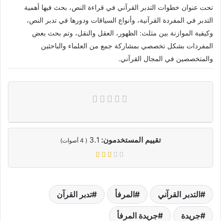
تحت عنوان خطوات التدبر القرآني في قراءة النص، بحث فيها أهمية
التدبر في المفردة القرآنية، وأنواع السياقات ودورها في تدبر النص،
وكيفية الموازنة بين مثلث: الظهور، العقل والنقل، وتم بحث بعض
المفردات بشكل تخصصي بمشاركة جمع من العلماء والباحثين
والمتخصصين في المجال القرآني.
تقييم المستخدمون:
3.1
(
4
أصوات)
التدبر القرآني
المرفأ
تدبر القرآن
جريدة
جريدة المرفأ