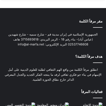
مقر مرفأ الكلمة
الجمهورية الإسلامية في إيران مدينة قم - شارع سميه - شارع شهيدين
(عباس آباد)- بناء رقم 18 - الرمز البريدي: 3715693618 هاتف
02537746608 البريد الإلكتروني: info@al-marfa.net
هدف مرفأ الكلمة؟
انطلق مرفأ الكلمة من واقع الهم الثقافي لطلبة للعلوم الدينية على أمل
الإسهام في بناء جو فكري ثقافي لرفد ما ينتجه الفكر الجديد والجدل المعرفي
الدائر خارج نطاق الحوزة العلمية.
فعاليات المرفأ