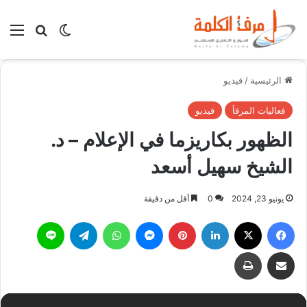
بحث عن
الوضع المظلم
الق
الرئيسية
/
فيديو
فعاليات المرفأ
فيديو
الظهور بكاريزما في الإعلام – د.
الشيخ سهيل أسعد
يونيو 23, 2024
0
أقل من دقيقة
فيسبوك
X
لينكدإن
بينتيريست
ماسنجر
واتساب
تيلقرام
لاين
مشاركة عبر البريد
طباعة