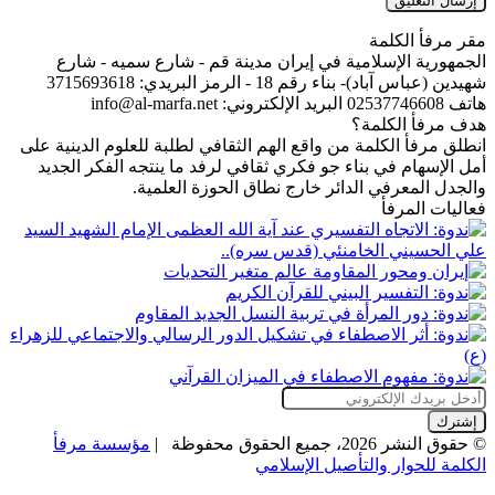
مقر مرفأ الكلمة
الجمهورية الإسلامية في إيران مدينة قم - شارع سميه - شارع
شهيدين (عباس آباد)- بناء رقم 18 - الرمز البريدي: 3715693618
هاتف 02537746608 البريد الإلكتروني: info@al-marfa.net
هدف مرفأ الكلمة؟
انطلق مرفأ الكلمة من واقع الهم الثقافي لطلبة للعلوم الدينية على
أمل الإسهام في بناء جو فكري ثقافي لرفد ما ينتجه الفكر الجديد
والجدل المعرفي الدائر خارج نطاق الحوزة العلمية.
فعاليات المرفأ
أدخل
بريدك
الإلكتروني
© حقوق النشر 2026، جميع الحقوق محفوظة |
مؤسسة مرفأ
الكلمة للحوار والتأصيل الإسلامي