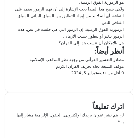
هو الرموزية الفوق الزمنية.
ولكي يتضح هذا المبدأ يجب الإشارة إلى أن فهم الرموز يعتمد على
الثقافة، أي أنه لا بد من إيجاد التطابق بين السياق البياني السياق
الثقافي للنص،
الرموزية الفوق الزمنية: إن الرموز التي هي خلقت في نص، هذه
الرموز تتغير أو تتطور حسب الأزمان.
هل بالإمكان أن ننسب هذا إلى القرآن؟
أنظر أيضاً:
مصادر التفسير القرآني من وجهة نظر المذاهب الإسلامية
موقف الشيعة تجاه تحريف القرآن الكريم
0
أقل من دقيقة
فبراير 5, 2024
X
فيسبوك
لينكدإن
لاين
ماسنجر
ماسنجر
واتساب
تيلقرام
بينتيريست
طباعة
مشاركة
عبر
البريد
اترك تعليقاً
لن يتم نشر عنوان بريدك الإلكتروني.
الحقول الإلزامية مشار إليها
بـ
*
ا
ل