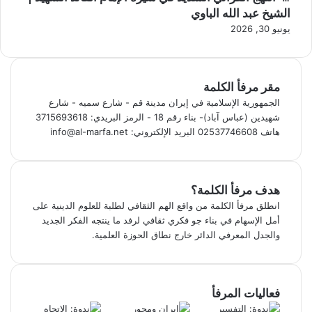
الشيخ عبد الله الباوي
يونيو 30, 2026
مقر مرفأ الكلمة
الجمهورية الإسلامية في إيران مدينة قم - شارع سميه - شارع
شهيدين (عباس آباد)- بناء رقم 18 - الرمز البريدي: 3715693618
هاتف 02537746608 البريد الإلكتروني: info@al-marfa.net
هدف مرفأ الكلمة؟
انطلق مرفأ الكلمة من واقع الهم الثقافي لطلبة للعلوم الدينية على
أمل الإسهام في بناء جو فكري ثقافي لرفد ما ينتجه الفكر الجديد
والجدل المعرفي الدائر خارج نطاق الحوزة العلمية.
فعاليات المرفأ