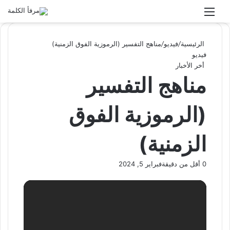
القائمة
بحث عن
الوضع المظلم
الرئيسية
/
فيديو
/
مناهج التفسير (الرموزية الفوق الزمنية)
فيديو
أخر الأخبار
مناهج التفسير
(الرموزية الفوق
الزمنية)
0
أقل من دقيقة
فبراير 5, 2024
X
فيسبوك
لينكدإن
لاين
ماسنجر
ماسنجر
واتساب
تيلقرام
بينتيريست
طباعة
مشاركة
عبر
البريد