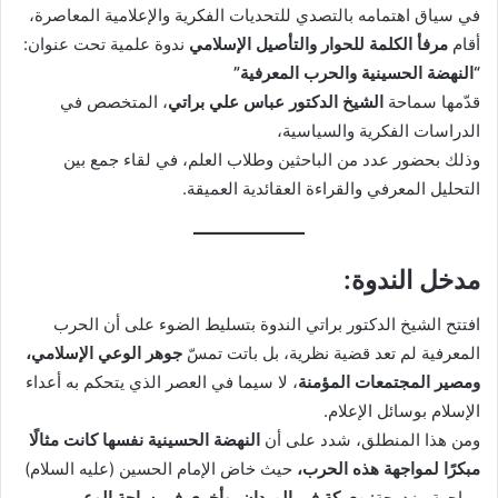
في سياق اهتمامه بالتصدي للتحديات الفكرية والإعلامية المعاصرة،
أقام
مرفأ الكلمة للحوار والتأصيل الإسلامي
ندوة علمية تحت عنوان:
“النهضة الحسينية والحرب المعرفية”
قدّمها سماحة
الشيخ الدكتور عباس علي براتي
، المتخصص في
الدراسات الفكرية والسياسية،
وذلك بحضور عدد من الباحثين وطلاب العلم، في لقاء جمع بين
التحليل المعرفي والقراءة العقائدية العميقة.
مدخل الندوة:
افتتح الشيخ الدكتور براتي الندوة بتسليط الضوء على أن الحرب
المعرفية لم تعد قضية نظرية، بل باتت تمسّ
جوهر الوعي الإسلامي،
ومصير المجتمعات المؤمنة
، لا سيما في العصر الذي يتحكم به أعداء
الإسلام بوسائل الإعلام.
ومن هذا المنطلق، شدد على أن
النهضة الحسينية نفسها كانت مثالًا
مبكرًا لمواجهة هذه الحرب،
حيث خاض الإمام الحسين (عليه السلام)
مواجهة مزدوجة:
معركة في الميدان، وأخرى في ساحة الوعي
.