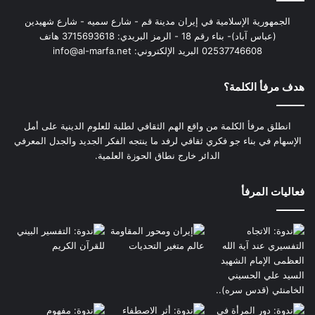
الجمهورية الإسلامية في إيران مدينة قم - شارع سميه - شارع شهيدين
(عباس آباد)- بناء رقم 18 - الرمز البريدي: 3715693618 هاتف
02537746608 البريد الإلكتروني: info@al-marfa.net
هدف مرفأ الكلمة؟
انطلق مرفأ الكلمة من واقع الهم الثقافي لطلبة للعلوم الدينية على أمل
الإسهام في بناء جو فكري ثقافي لرفد ما ينتجه الفكر الجديد والجدل المعرفي
الدائر خارج نطاق الحوزة العلمية.
فعاليات المرفأ