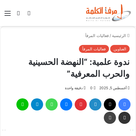
بحث عن
الوضع المظلم
الق
الرئيسية
/
فعاليات المرفأ
العناوين
فعاليات المرفأ
ندوة علمية: “النهضة الحسينية
والحرب المعرفية”
أغسطس 5, 2025
0
دقيقة واحدة
فيسبوك
X
لينكدإن
بينتيريست
ماسنجر
واتساب
تيلقرام
لاين
مشاركة عبر البريد
طباعة