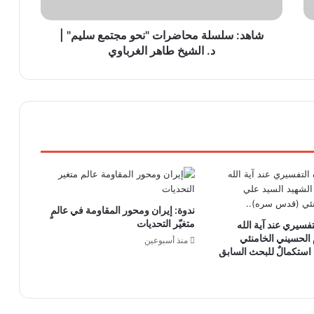
شاهد: سلسلة محاضرات "نحو مجتمع سليم" |
د. الشيخ طاهر الغرباوي
ندوة: إيران ومحور المقاومة في عالمٍ
متغيّر التحديات
لتفسيري عند آية الله
 الحسيني الخامنئي
منذ أسبوعين
ستكمالٌ للبحث السابق