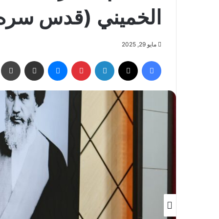
الخميني (قدس سره
مايو 29, 2025
فيسبوك
X
لينكدإن
بينتيريست
ماسنجر
مشاركة عبر البريد
ط