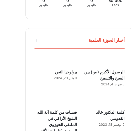
0
0
0
50٬000
Fans
متابعون
متابعون
متابعون
أخبار الحوزة العلمية
الرسول الأكرم (ص) بين
بيولوجيا النص
السبح والتسبيح
يناير 23, 2024
فبراير 4, 2024
كلمة الدكتور خالد
قبسات من كلمة آية الله
القدومي
الشيخ الأراكي في
الملتقى الحوزوي
نوفمبر 18, 2023
الموسع: “طوفان الأقصى