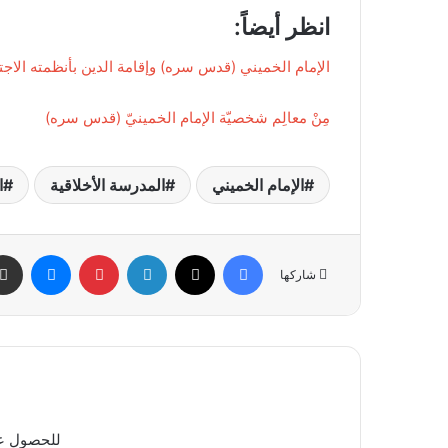
انظر أيضاً:
الإمام الخميني (قدس سره) وإقامة الدين بأنظمته الاجت
مِنْ معالِم شخصيّة الإمام الخمينيّ (قدس سره)
الإمام الخميني
المدرسة الأخلاقية
ا
فيسبوك
X
لينكدإن
بينتيريست
ماسنج
شاركها
للحصول عل