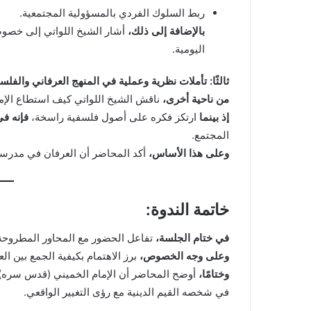
ربط السلوك الفردي بالمسؤولية المجتمعية.
بالإضافة إلى ذلك،
أشار الشيخ اللواتي إلى خصوصية
اليومية.
ثالثًا: تأملات نظرية وعملية في المنهج العرفاني والفلس
من ناحية أخرى،
ناقش الشيخ اللواتي كيف استطاع الإمام
إذ بينما
ارتكز فكره على أصول فلسفية راسخة،
فإنه ف
المجتمع.
وعلى هذا الأساس،
أكد المحاضر أن العرفان في مدرسة ا
خاتمة الندوة:
في ختام الجلسة،
تفاعل الحضور مع المحاور المطروحة،
وعلى وجه الخصوص،
برز الاهتمام بكيفية الجمع بين ا
وختامًا،
أوضح المحاضر أن الإمام الخميني (قدس سره) قد
في شخصه القيم الدينية مع رؤى التغيير الواقعي.